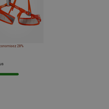
conomisez 28%
vus