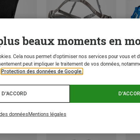
plus beaux moments en mo
ookies. Cela nous permet d'optimiser nos services pour vous et d
Tailles
Tailles
sentement peut impliquer le traitement de vos données, notamme
63-90CM
77-110CM
48-6
r
Protection des données de Google.
via ferrata
Ocun | Baudriers via ferrata
Ocun | 
e Cima
Baudrier d’escalade Twist
Baudrie
65,05 €
55,75 
 D'ACCORD
D'ACCO
 des données
Mentions légales