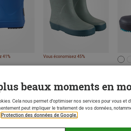
z 41%
Vous économisez 45%
reima 
plus beaux moments en mo
59,95 
ookies. Cela nous permet d'optimiser nos services pour vous et d
sentement peut impliquer le traitement de vos données, notamme
r
Protection des données de Google.