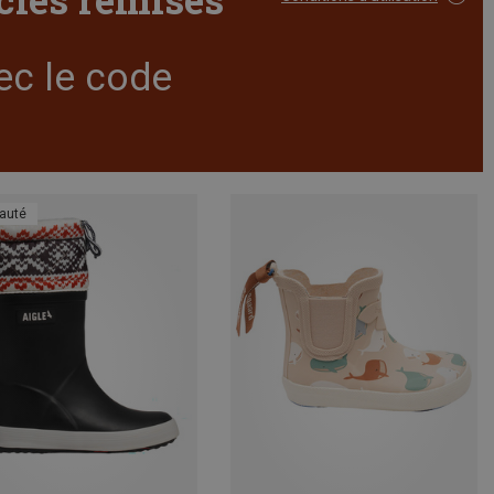
ec le code
auté