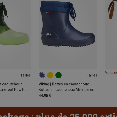
Vous é
Tailles
Tailles
en caoutchouc
Viking | Bottes en caoutchouc
Chaussures Alv Barefoot Paw Print enfant
Bottes en caoutchouc Alv Indie enfant
44,95 €
ockage : plus de 25 000 art