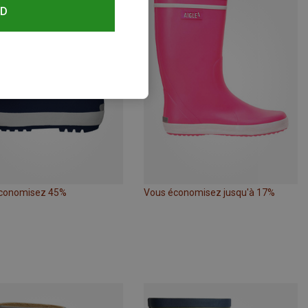
RD
conomisez 45%
Vous économisez jusqu'à 17%