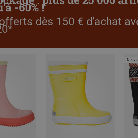
'à -60% !
offerts dès 150 € d’achat av
0*
Nouve