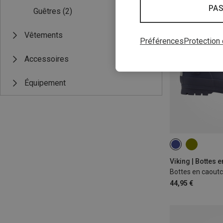
PAS
Guêtres
(2)
Vêtements
Préférences
Protection
Accessoires
Équipement
Viking | Bottes 
Bottes en caoutc
44,95 €