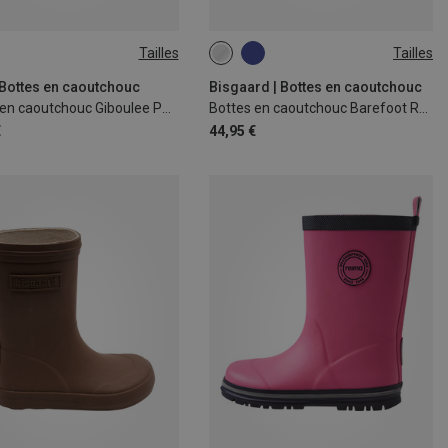
Tailles
Tailles
26
27
28
| Bottes en caoutchouc
Bisgaard | Bottes en caoutchouc
Bottes en caoutchouc Giboulee PT 2 enfant
Bottes en caoutchouc Barefoot Rubber enfant
€
44,95 €