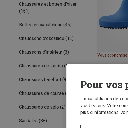
Chaussures et bottes d'hiver
(151)
Bottes en caoutchouc
(45)
Chaussons d'escalade
(12)
Chaussons d'intérieur
(3)
Vous économise
Chaussures de loisirs
(140)
Chaussures barefoot
(90)
Pour vos 
Chaussures de course
(18)
... nous utilisons des c
vos besoins. Votre con
Chaussures de vélo
(2)
plus d'informations, voi
Sandales
(88)