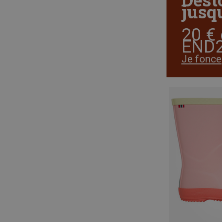
jusqu
20 € 
END2
Je fonce