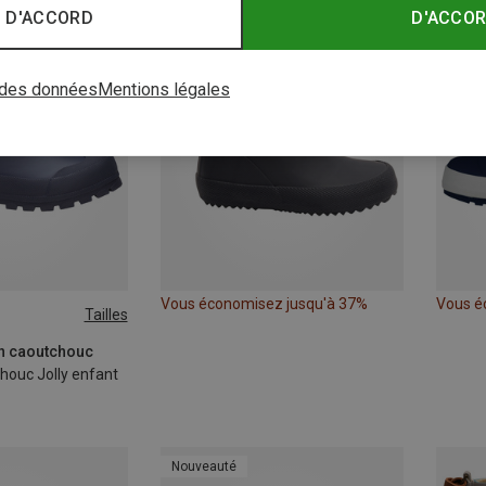
 D'ACCORD
D'ACCO
 des données
Mentions légales
Vous économisez jusqu'à 37%
Vous é
Tailles
en caoutchouc
houc Jolly enfant
Nouveauté