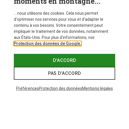
moments en montagne...
VOIR PLUS D'ARTICLES
... nous utilisons des cookies. Cela nous permet
d'optimiser nos services pour vous et d'adapter le
contenu à vos besoins. Votre consentement peut
Similaires à ceux vus récemment
impliquer le traitement de vos données, notamment
aux États-Unis. Pour plus d'informations, voir
Protection des données de Google.
Nouveauté
D'ACCORD
PAS D'ACCORD
Préférences
Protection des données
Mentions légales