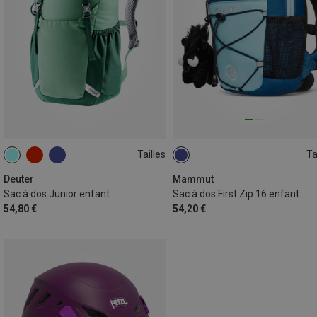
Tailles
Ta
18L
16L
Deuter
Mammut
Sac à dos Junior enfant
Sac à dos First Zip 16 enfant
54,80 €
54,20 €