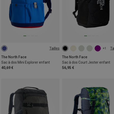
Tailles
Ta
+1
10L
24.6L
The North Face
The North Face
Sac à dos Mini Explorer enfant
Sac à dos Court Jester enfant
40,69 €
56,95 €