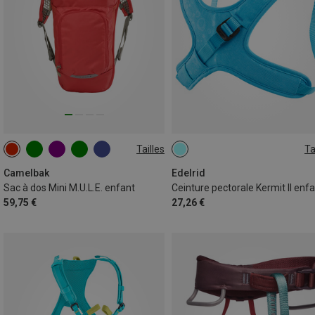
Tailles
Ta
1.5L+1.5L RESERVOIR
50-65CM
Camelbak
Edelrid
Sac à dos Mini M.U.L.E. enfant
Ceinture pectorale Kermit II enf
59,75 €
27,26 €