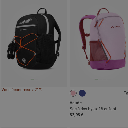
Vous économisez 21%
Ta
15L
Vaude
Sac à dos Hylax 15 enfant
52,95 €