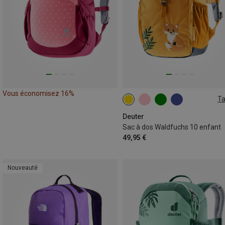
Vous économisez 16%
Ta
10L
Deuter
Sac à dos Waldfuchs 10 enfant
49,95 €
Nouveauté