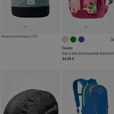
Vous économisez 21%
Ta
8L | S
Deuter
Sac à dos Schmusebär 8 enfant
44,95 €