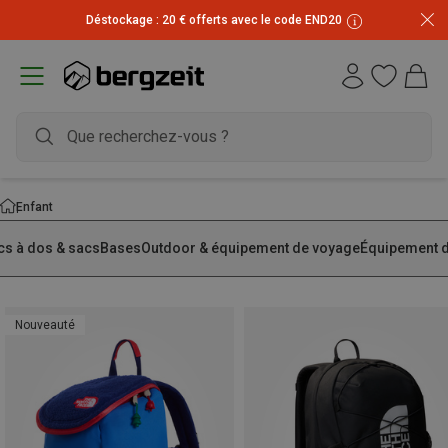
Inscrivez-vous à la newsletter et recevez 10 € !
Enfant
cs à dos & sacs
Bases
Outdoor & équipement de voyage
Équipement d
Nouveauté