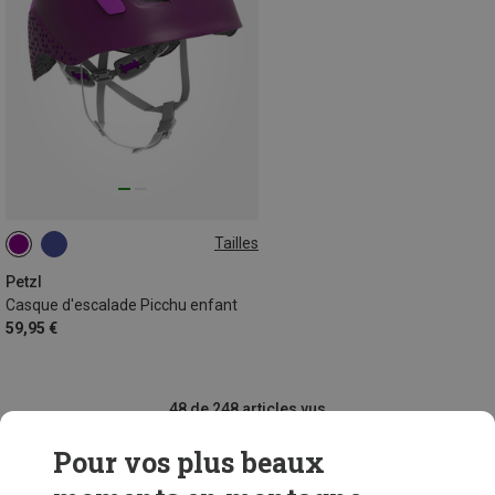
Tailles
48-54CM
Petzl
Casque d'escalade Picchu enfant
59,95 €
48 de 248 articles vus
Pour vos plus beaux