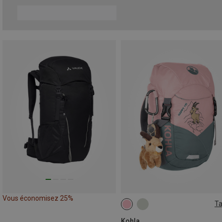
Vous économisez 25%
Ta
10L
Kohla