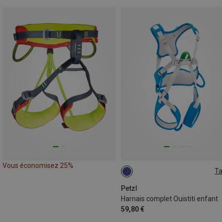
Vous économisez 25%
Ta
XXS-S
Petzl
Harnais complet Ouistiti enfant
59,80 €