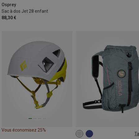
Osprey
Sac à dos Jet 28 enfant
88,30 €
Vous économisez 25%
Ta
14L