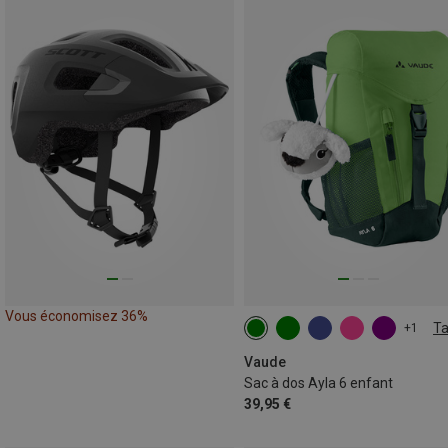
Vous économisez 36%
Ta
+1
6L
Vaude
Sac à dos Ayla 6 enfant
39,95 €