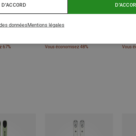
 D'ACCORD
D'ACCO
 des données
Mentions légales
z 67%
Vous économisez 48%
Vous é