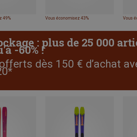
z 49%
Vous économisez 43%
Vous é
ockage : plus de 25 000 art
'à -60% !
offerts dès 150 € d’achat av
0*