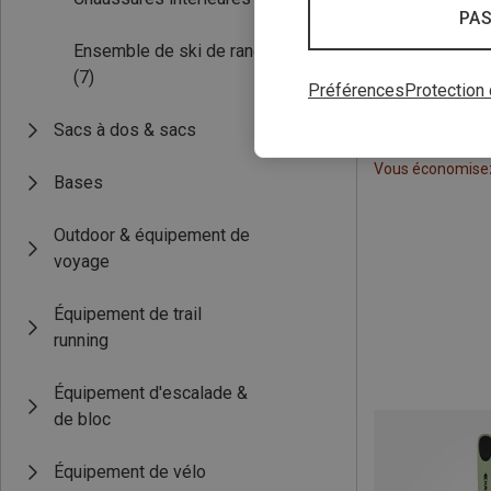
PAS
Ensemble de ski de randonnée
(7)
Préférences
Protection
Sacs à dos & sacs
Vous économise
Bases
Outdoor & équipement de
voyage
Équipement de trail
running
Équipement d'escalade &
de bloc
Équipement de vélo