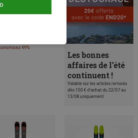
RD
conomisez 49%
Les bonnes
affaires de l’été
continuent !
Valable sur les articles remisés
dès 150 € d'achat du 22/07 au
13/08 uniquement.