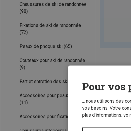
Chaussures de ski de randonnée
(98)
Fixations de ski de randonnée
(72)
Peaux de phoque ski
(65)
Couteaux pour ski de randonnée
(9)
Fart et entretien des skis
(19)
Pour vos 
Accessoires pour peaux de ski
... nous utilisons des c
(11)
vos besoins. Votre con
plus d'informations, voi
Accessoires pour fixations
(21)
Chaussures intérieures
(14)