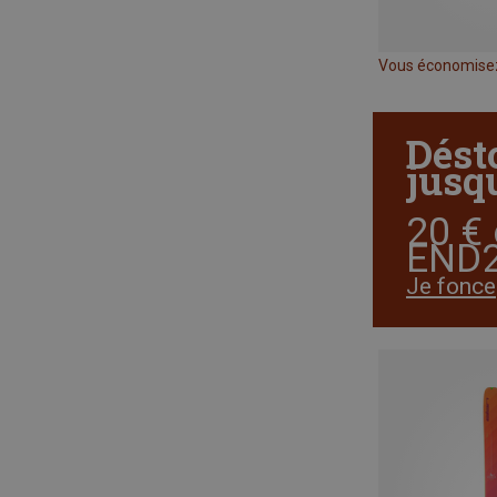
Vous économise
Dést
jusqu
20 € 
END2
Je fonce