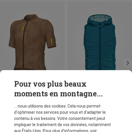
Pour vos plus beaux
moments en montagne...
Vous économisez 38%
Tailles
116
CMP
... nous utilisons des cookies. Cela nous permet
Gilet Hoodie enfant
d'optimiser nos services pour vous et d'adapter le
59,95 €
contenu à vos besoins. Votre consentement peut
impliquer le traitement de vos données, notamment
aux États-Unis. Pour plus d'informations, voir