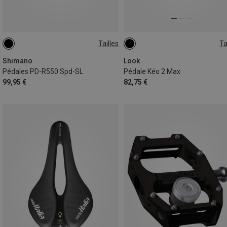
Tailles
Ta
ONE SIZE
ONE SIZE
Shimano
Look
Pédales PD-R550 Spd-SL
Pédale Kéo 2 Max
99,95 €
82,75 €