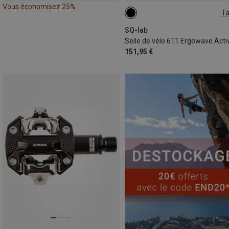
Vous économisez 25%
Ta
13CM
14CM
16CM
15CM
SQ-lab
151,95 €