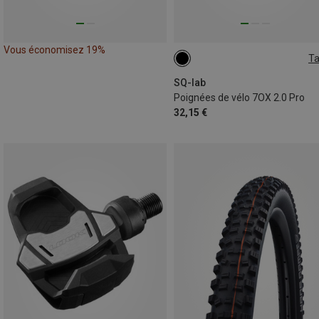
Vous économisez 19%
Ta
LARGE
SMALL
MEDIUM
SQ-lab
Poignées de vélo 7OX 2.0 Pro
32,15 €