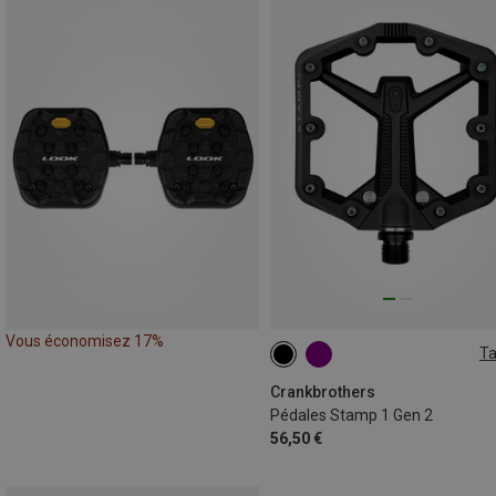
Vous économisez 17%
Ta
LARGE
SMALL
Crankbrothers
Pédales Stamp 1 Gen 2
56,50 €