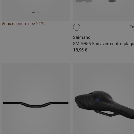
Vous économisez 21%
Ta
ONE SIZE
Shimano
18,95 €