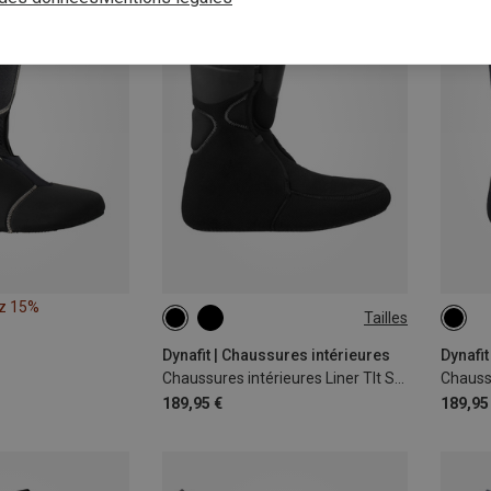
z 15%
Tailles
36.5|37
38.5|39
39|39.5
Dynafit | Chaussures intérieures
Dynafit
Chaussures intérieures Liner Tlt Speedfit
189,95 €
189,95