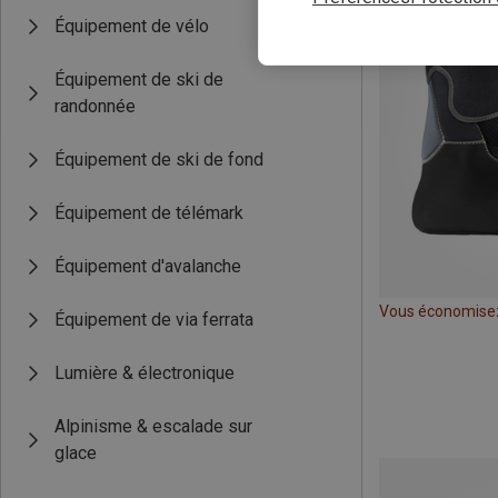
Équipement de vélo
Équipement de ski de
randonnée
Équipement de ski de fond
Équipement de télémark
Équipement d'avalanche
Vous économise
Équipement de via ferrata
Lumière & électronique
Alpinisme & escalade sur
glace