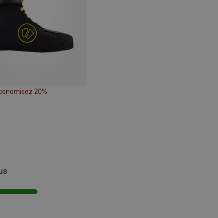
conomisez 20%
vus