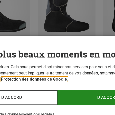
z 15%
Vous économisez 18%
Vous é
plus beaux moments en mo
ookies. Cela nous permet d'optimiser nos services pour vous et d
sentement peut impliquer le traitement de vos données, notamme
r
Protection des données de Google.
 D'ACCORD
D'ACCO
Nouve
 des données
Mentions légales