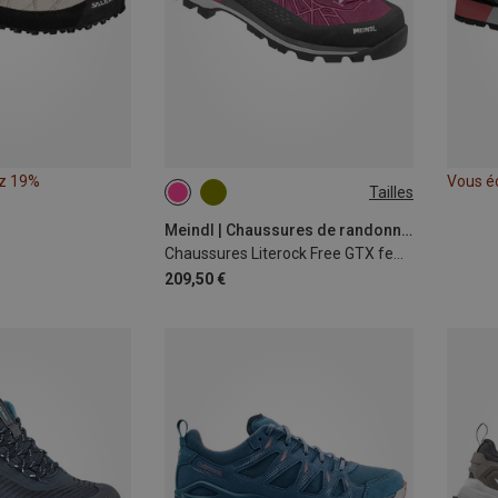
z 19%
Vous é
Tailles
Meindl | Chaussures de randonnée et de trekking
Chaussures Literock Free GTX femme
209,50 €