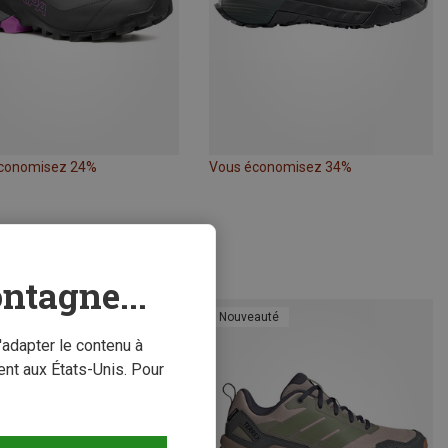
conomisez 24%
Vous économisez 34%
ntagne...
Nouveauté
'adapter le contenu à
nt aux États-Unis. Pour