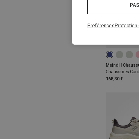
PAS
Préférences
Protection
Chaussures Car
168,30 €