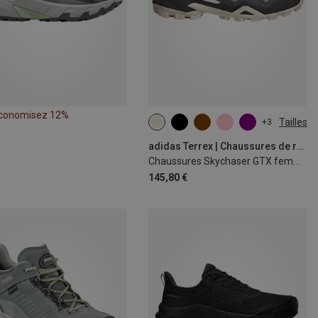
conomisez 12%
Tailles
+3
adidas Terrex | Chaussures de randonnée et de trekking
Chaussures Skychaser GTX femme
145,80 €