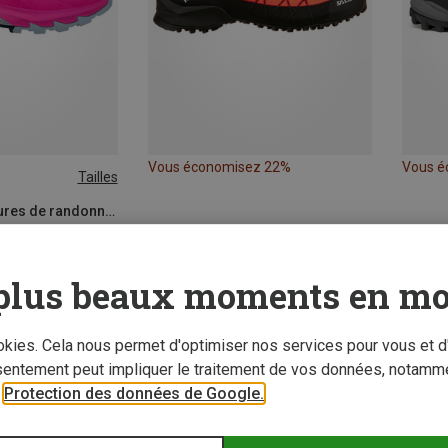
Vous économisez 22%
Vous é
Tailles
Dynafit | Chaussures de randonnée et de trekking
verse 2 femme
plus beaux moments en mo
ookies. Cela nous permet d'optimiser nos services pour vous et d
sentement peut impliquer le traitement de vos données, notamme
r
Protection des données de Google.