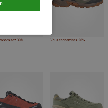
RD
conomisez 30%
Vous économisez 26%