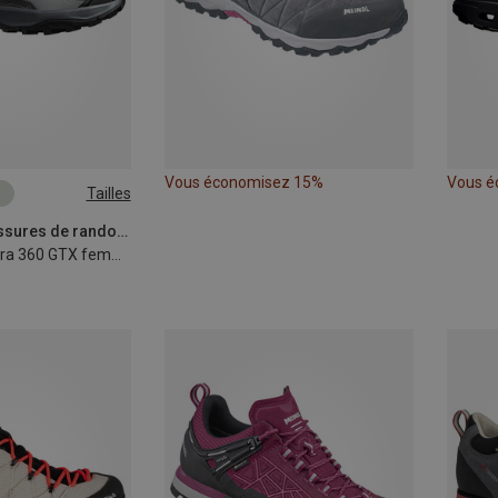
Vous économisez 15%
Vous é
Tailles
Salomon | Chaussures de randonnée et de trekking
Chaussures X Ultra 360 GTX femme