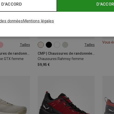
 D'ACCORD
D'ACCO
 des données
Mentions légales
Vous é
Tailles
Tailles
Meindl | Chaussures de randonnée et de trekking
CMP | Chaussures de randonnée et de trekking
ibe GTX femme
Chaussures Rahmsy femme
59,95 €