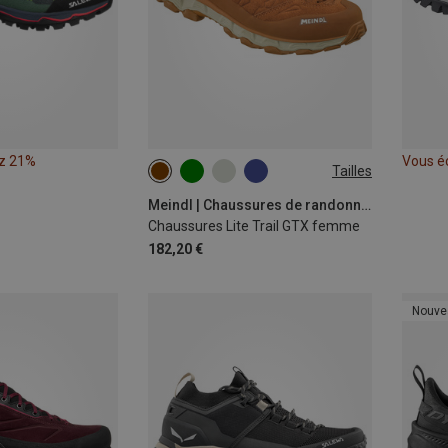
z 21%
Vous é
Tailles
Meindl | Chaussures de randonnée et de trekking
Chaussures Lite Trail GTX femme
182,20 €
Nouve