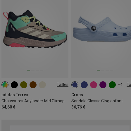
Tailles
Ta
+4
adidas Terrex
Crocs
Chaussures Anylander Mid Climaproof enfant
Sandale Classic Clog enfant
64,60 €
36,76 €