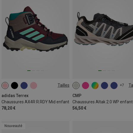
Tailles
Ta
+7
adidas Terrex
CMP
Chaussures AX4R R.RDY Mid enfant
Chaussures Altak 2.0 WP enfant
78,20 €
56,50 €
Nouveauté