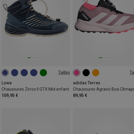
Tailles
Ta
Lowa
adidas Terrex
Chaussures Zirrox II GTX Mid enfant
109,95 €
89,95 €