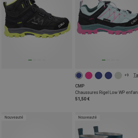
Ta
+9
CMP
Chaussures Rigel Low WP enfan
51,50 €
Nouveauté
Nouveauté