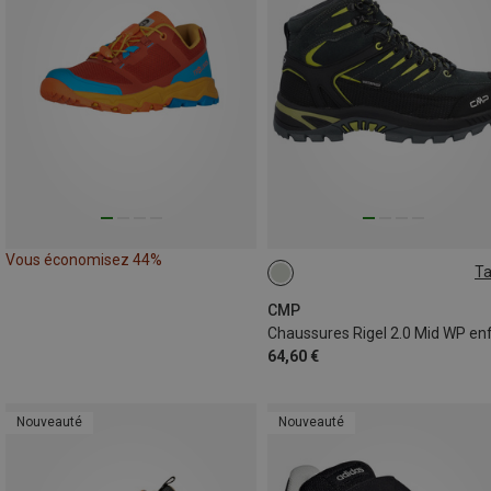
Vous économisez 44%
Ta
38
39
40
41
CMP
Chaussures Rigel 2.0 Mid WP en
64,60 €
Nouveauté
Nouveauté