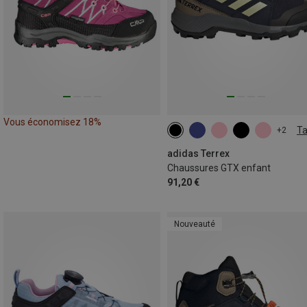
Vous économisez 18%
Ta
+2
adidas Terrex
Chaussures GTX enfant
91,20 €
Nouveauté