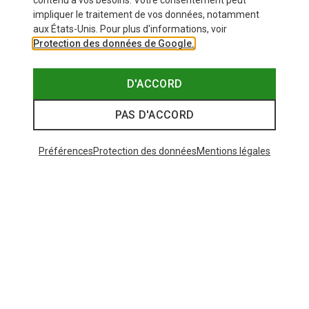
contenu à vos besoins. Votre consentement peut
Similaires à ceux vus récemment
impliquer le traitement de vos données, notamment
aux États-Unis. Pour plus d'informations, voir
Protection des données de Google.
Nouveauté
D'ACCORD
PAS D'ACCORD
Préférences
Protection des données
Mentions légales
Vous économisez 10%
Tailles
+3
XS
S
M
L
XL
Dynafit