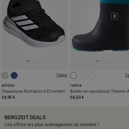
Tailles
Ta
adidas
reima
Chaussures Runfalcon 6 El I enfant
34,95 €
56,50 €
BERGZEIT DEALS
Les offres les plus avantageuses du moment !