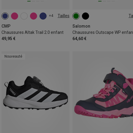
Tailles
Ta
+4
32
38
39
CMP
Salomon
Chaussures Altak Trail 2.0 enfant
Chaussures Outscape WP enfan
49,95 €
64,60 €
Nouveauté