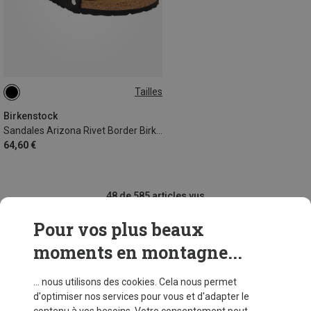
Tailles
31
32
33
34
35
Birkenstock
Sandales Arizona Rivet Border Birkibuc enfant
64,60 €
48 de 585 articles vus
Pour vos plus beaux
moments en montagne...
VOIR PLUS D'ARTICLES
... nous utilisons des cookies. Cela nous permet
d'optimiser nos services pour vous et d'adapter le