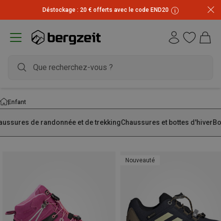
Inscrivez-vous à la newsletter et recevez 10 € !
Enfant
aussures de randonnée et de trekking
Chaussures et bottes d'hiver
Bo
Nouveauté