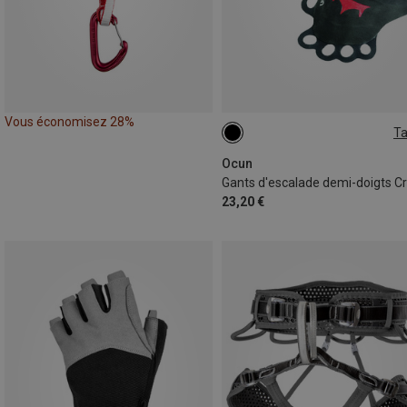
Vous économisez 28%
Ta
XS
M
L
S
XL
Ocun
23,20 €