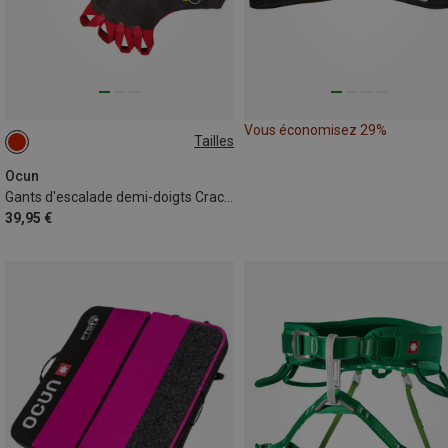
Vous économisez 29%
Tailles
XL
XS
L
M
S
Ocun
Gants d'escalade demi-doigts Crack Gloves Pro
39,95 €