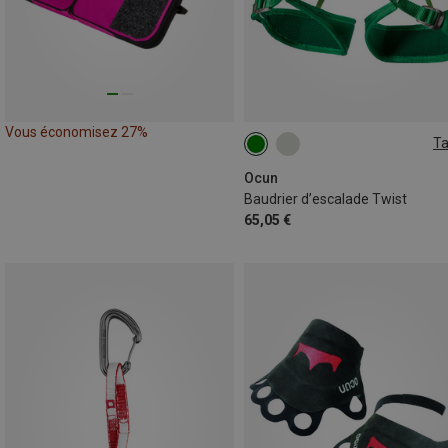
Vous économisez 27%
Ta
63-90CM
77-110CM
Ocun
Baudrier d’escalade Twist
65,05 €