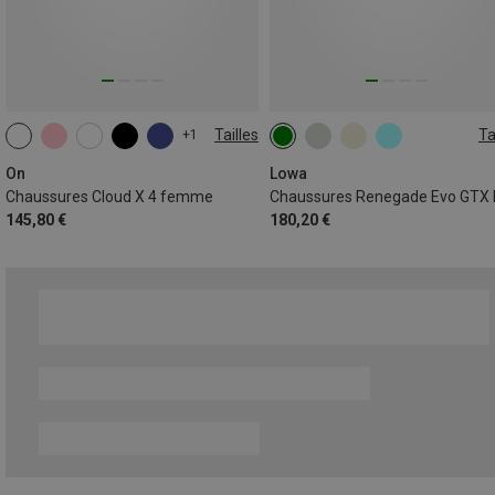
Tailles
Ta
+1
On
Lowa
Chaussures Cloud X 4 femme
145,80 €
180,20 €