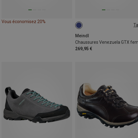
Vous économisez 20%
Ta
Meindl
Chaussures Venezuela GTX f
269,95 €