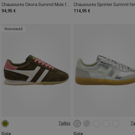
Chaussures Cleora Summit Mule femme
94,95 €
114,95 €
Nouveauté
Tailles
Ta
36
37
38
39
41
42
Gola
Gola