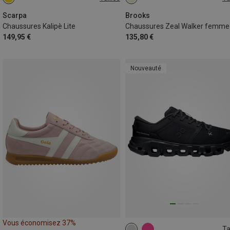
36
37.5
Scarpa
Brooks
Chaussures Kalipè Lite
Chaussures Zeal Walker femme
149,95 €
135,80 €
Nouveauté
Vous économisez 37%
Ta