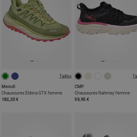
Tailles
Ta
Meindl
CMP
Chaussures Eldora GTX femme
Chaussures Rahmsy femme
182,20 €
59,95 €