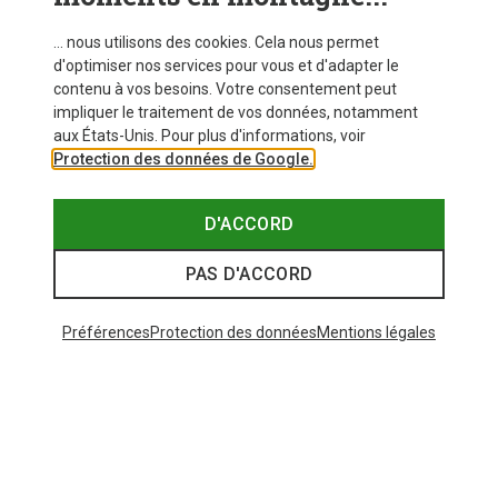
VOIR PLUS D'ARTICLES
... nous utilisons des cookies. Cela nous permet
d'optimiser nos services pour vous et d'adapter le
contenu à vos besoins. Votre consentement peut
impliquer le traitement de vos données, notamment
Similaires à ceux vus récemment
aux États-Unis. Pour plus d'informations, voir
Protection des données de Google.
D'ACCORD
PAS D'ACCORD
Préférences
Protection des données
Mentions légales