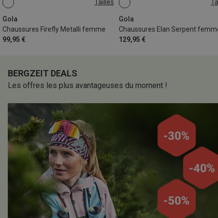
Tailles
Ta
Gola
Gola
Chaussures Firefly Metalli femme
Chaussures Elan Serpent femm
99,95 €
129,95 €
BERGZEIT DEALS
Les offres les plus avantageuses du moment !