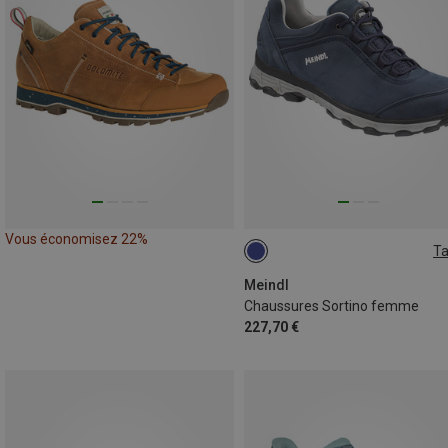
Vous économisez 22%
Ta
Meindl
Chaussures Sortino femme
227,70 €