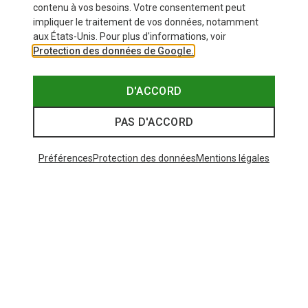
contenu à vos besoins. Votre consentement peut
Similaires à ceux vus récemment
impliquer le traitement de vos données, notamment
aux États-Unis. Pour plus d'informations, voir
Protection des données de Google.
D'ACCORD
PAS D'ACCORD
Préférences
Protection des données
Mentions légales
Vous économisez jusqu'à 32%
Vous économisez jusqu'à 31%