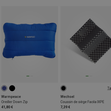
Ta
ONE SIZE
Warmpeace
Wechsel
Oreiller Down Zip
Coussin de siège Facila IXPE
41,80 €
7,39 €