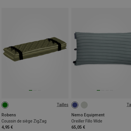
Tailles
Ta
ONE SIZE
ONE SIZE
Robens
Nemo Equipment
Coussin de siège ZigZag
Oreiller Fillo Wide
4,95 €
65,05 €