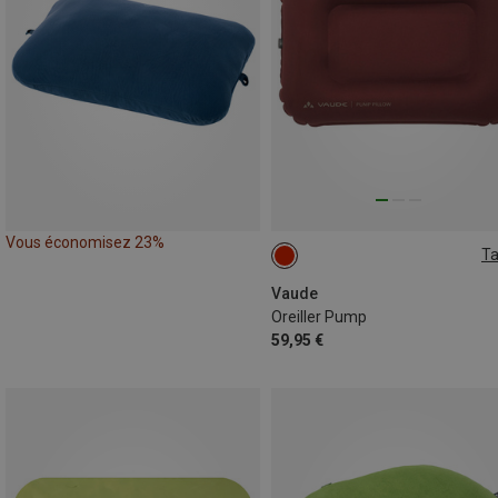
Vous économisez 23%
Ta
ONE SIZE
Vaude
Oreiller Pump
59,95 €