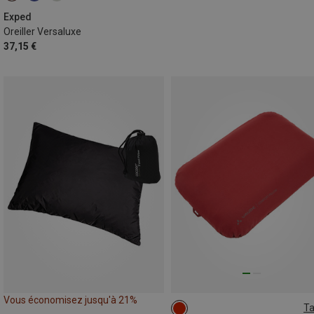
Exped
Oreiller Versaluxe
37,15 €
Vous économisez jusqu'à 21%
Ta
ONE SIZE