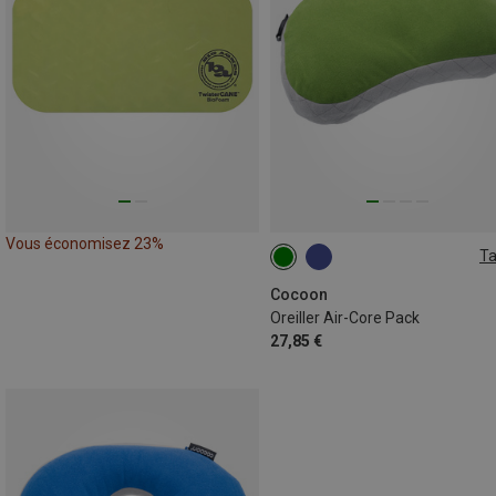
Vous économisez 23%
Ta
33X21CM
Cocoon
Oreiller Air-Core Pack
27,85 €