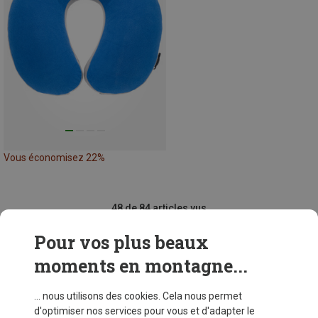
Vous économisez 22%
48 de 84 articles vus
Pour vos plus beaux
moments en montagne...
VOIR PLUS D'ARTICLES
... nous utilisons des cookies. Cela nous permet
d'optimiser nos services pour vous et d'adapter le