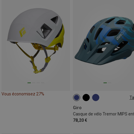
Vous économisez 27%
Ta
47-54CM
Giro
Casque de vélo Tremor MIPS en
78,20 €