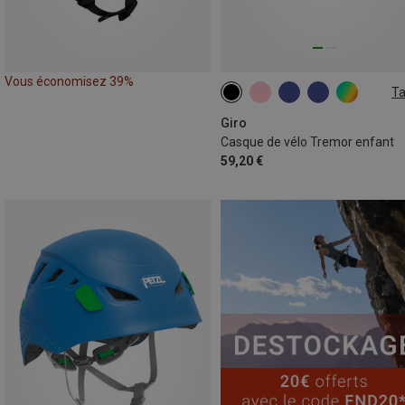
Vous économisez 39%
Ta
47-54CM
Giro
Casque de vélo Tremor enfant
59,20 €