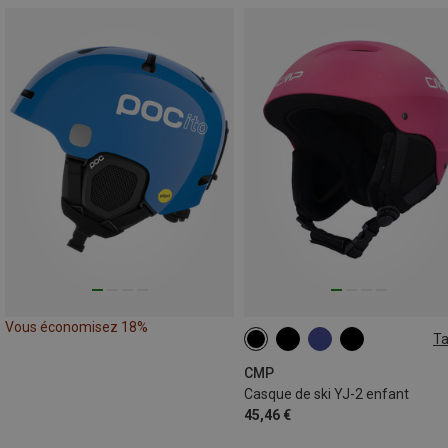
Vous économisez 18%
Ta
47-51CM
50-54CM
CMP
Casque de ski YJ-2 enfant
45,46 €