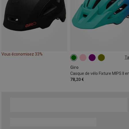
Vous économisez 33%
Ta
50-57CM
Giro
78,20 €