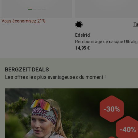
Vous économisez 21%
Ta
ONE SIZE
Edelrid
14,95 €
BERGZEIT DEALS
Les offres les plus avantageuses du moment !