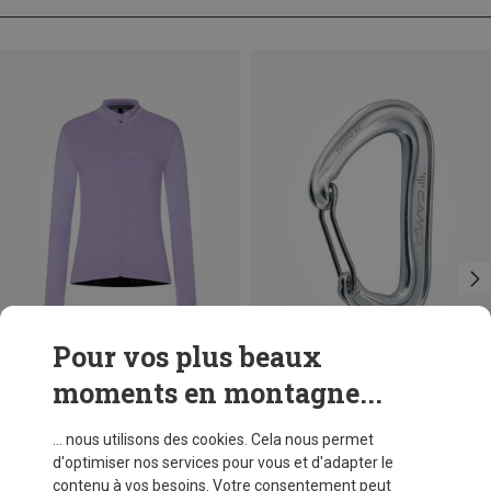
Pour vos plus beaux
moments en montagne...
Vous économisez 19%
Tailles
XS
S
M
L
XL
Super.Natural
... nous utilisons des cookies. Cela nous permet
Maillot vélo Grava Maillot femme
d'optimiser nos services pour vous et d'adapter le
149,95 €
contenu à vos besoins. Votre consentement peut