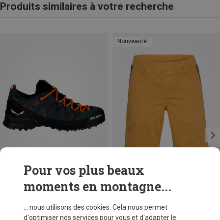
Produits similaires à votre recherche
Nouveauté
Pour vos plus beaux
moments en montagne...
Vous économisez 22%
Vous économisez 41%
... nous utilisons des cookies. Cela nous permet
d'optimiser nos services pour vous et d'adapter le