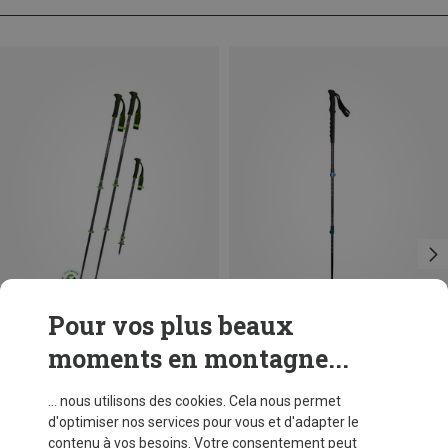
Pour vos plus beaux
moments en montagne...
Vous économisez 28%
Tailles
105-140CM
Komperdell
... nous utilisons des cookies. Cela nous permet
Bâtons de trekking Carbon EVO Zero
d'optimiser nos services pour vous et d'adapter le
129,95 €
contenu à vos besoins. Votre consentement peut