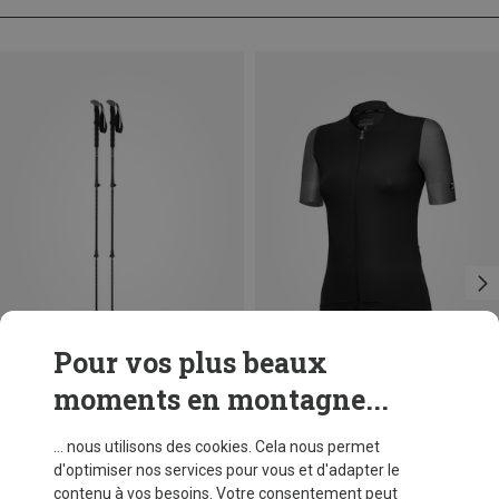
Pour vos plus beaux
moments en montagne...
Vous économisez 48%
Vous économisez 51%
... nous utilisons des cookies. Cela nous permet
d'optimiser nos services pour vous et d'adapter le
contenu à vos besoins. Votre consentement peut