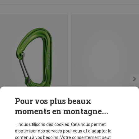
Pour vos plus beaux
moments en montagne...
Vous économisez 26%
Tailles
BALL-LOCK
Petzl
... nous utilisons des cookies. Cela nous permet
Mousqueton William Ball-Lock HMS
d'optimiser nos services pour vous et d'adapter le
26,95 €
contenu à vos besoins. Votre consentement peut