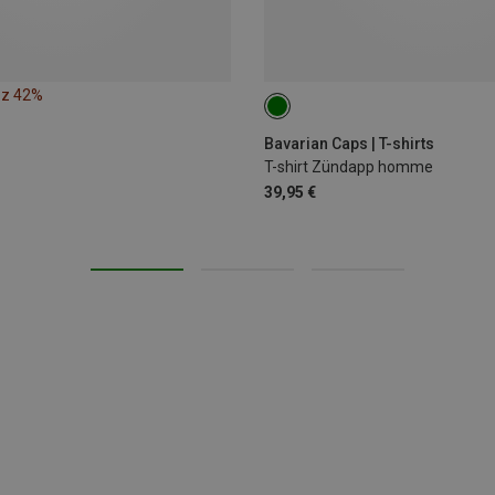
ez 42%
S
M
L
XL
XXL
3
Bavarian Caps | T-shirts
T-shirt Zündapp homme
39,95 €