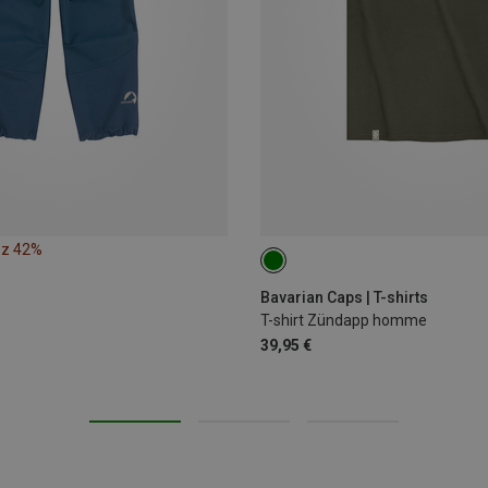
ez 42%
S
M
L
XL
XXL
3
Bavarian Caps | T-shirts
T-shirt Zündapp homme
39,95 €