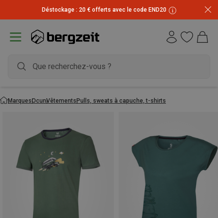
Déstockage : 20 € offerts avec le code END20
Marques
Ocun
Vêtements
Pulls, sweats à capuche, t-shirts