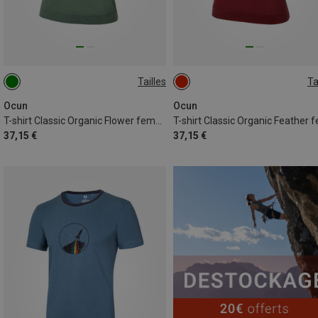
Tailles
Ta
XS
S
M
XL
XS
M
L
Ocun
Ocun
T-shirt Classic Organic Flower femme
37,15 €
37,15 €