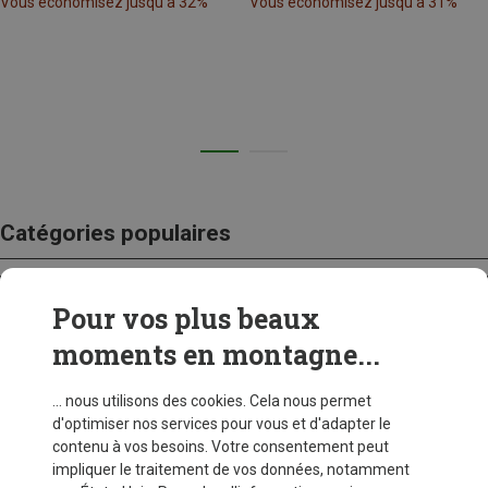
Vous économisez jusqu'à 32%
Vous économisez jusqu'à 31%
Catégories populaires
Pour vos plus beaux
CRAMPONS
moments en montagne...
... nous utilisons des cookies. Cela nous permet
d'optimiser nos services pour vous et d'adapter le
contenu à vos besoins. Votre consentement peut
impliquer le traitement de vos données, notamment