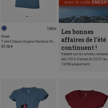
Tailles
Les bonnes
S
M
L
XL
XXL
Ocun
affaires de l’été
T-shirt Classic Organic Rainbow Rocket homme
continuent !
37,15 €
Valable sur les articles remisés
dès 150 € d'achat du 22/07 au
13/08 uniquement.