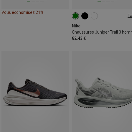
Vous économisez 21%
Ta
42
42.5
43
44.5
45.5
Nike
Chaussures Juniper Trail 3 ho
82,43 €