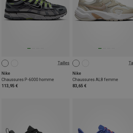
Tailles
Ta
Nike
Nike
Chaussures P-6000 homme
Chaussures AL8 femme
113,95 €
83,65 €