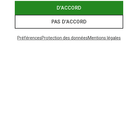
D'ACCORD
PAS D'ACCORD
Préférences
Protection des données
Mentions légales
Vous économisez jusqu'à 32%
Tailles
+4
XS
S
M
L
XL
Dynafit
Short Alpine Pro 2/1 femme
73,80 €