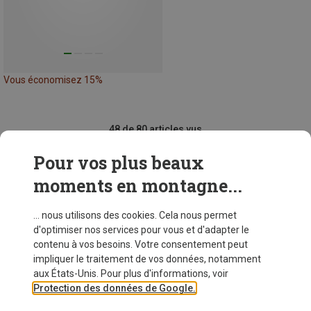
Vous économisez 15%
48 de 80 articles vus
Pour vos plus beaux
moments en montagne...
VOIR PLUS D'ARTICLES
... nous utilisons des cookies. Cela nous permet
d'optimiser nos services pour vous et d'adapter le
contenu à vos besoins. Votre consentement peut
Similaires à ceux vus récemment
impliquer le traitement de vos données, notamment
aux États-Unis. Pour plus d'informations, voir
Protection des données de Google.