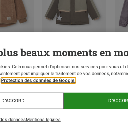
plus beaux moments en mo
z 26%
Vous économisez 30%
Vous é
ookies. Cela nous permet d'optimiser nos services pour vous et d
sentement peut impliquer le traitement de vos données, notamme
r
Protection des données de Google.
 D'ACCORD
D'ACCO
 des données
Mentions légales