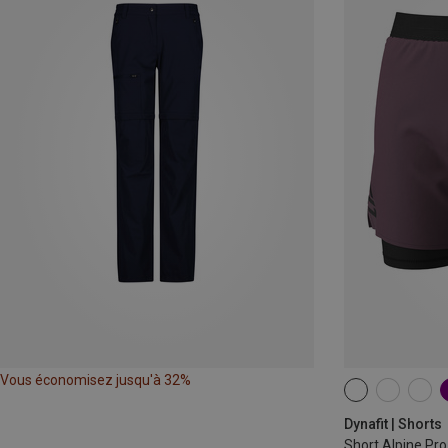
Vous économisez jusqu'à 32%
XS
S
M
Dynafit | Shorts
Short Alpine Pr