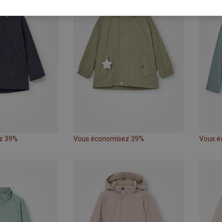
z 39%
Vous économisez 39%
Vous é