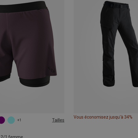
Vous économisez jusqu'à 34%
Tailles
+1
L
XL
o 2/1 femme