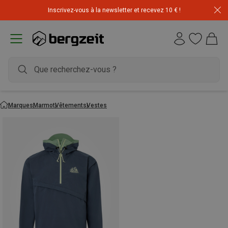
Inscrivez-vous à la newsletter et recevez 10 € !
Déstockage : 20 € offerts avec le code END20
Marques
Marmot
Vêtements
Vestes