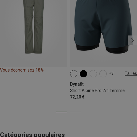
Vous économisez 18%
Tailles
+3
XS
S
M
L
XL
Dynafit
Short Alpine Pro 2/1 femme
72,20 €
Catégories populaires