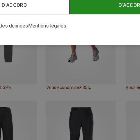
 D'ACCORD
D'ACCO
 des données
Mentions légales
z 39%
Vous économisez 35%
Vous é