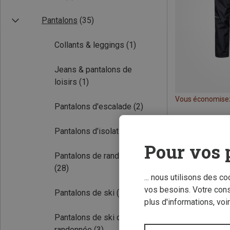
Pantalons
(35)
Collants & leggings
(1)
Jeans & pantalons de
loisirs
(1)
Vous économise
Pantalons d'escalade
(2)
Pantalons d'isolation
(2)
Pour vos 
Pantalons de randonnée
(28)
... nous utilisons des c
vos besoins. Votre con
Pantalons de ski
(6)
plus d'informations, voi
Pantalons de ski de
randonnée
(3)