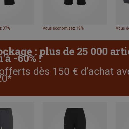
z 37%
Vous économisez 19%
Vous é
ockage : plus de 25 000 art
'à -60% !
offerts dès 150 € d’achat av
0*