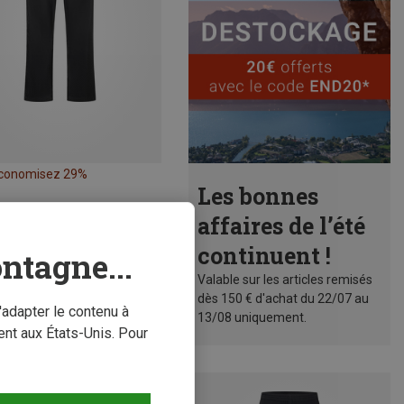
conomisez 29%
Les bonnes
affaires de l’été
continuent !
ntagne...
Valable sur les articles remisés
dès 150 € d'achat du 22/07 au
'adapter le contenu à
13/08 uniquement.
nt aux États-Unis. Pour