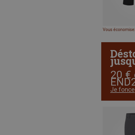
Vous économise
Dést
jusqu
20 € 
END2
Je fonce