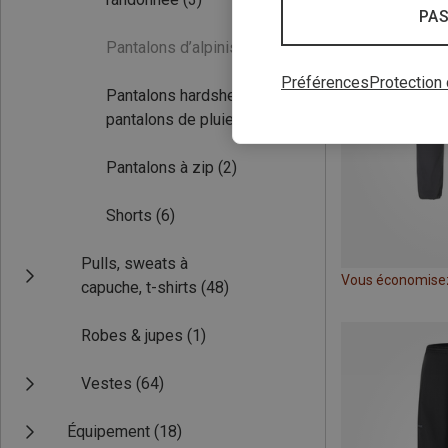
PAS
Pantalons d’alpinisme
(0)
Préférences
Protection
Pantalons hardshell &
pantalons de pluie
(17)
Pantalons à zip
(2)
Shorts
(6)
Pulls, sweats à
Vous économise
capuche, t-shirts
(48)
Robes & jupes
(1)
Vestes
(64)
Équipement
(18)