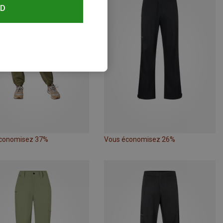
RD
conomisez 37%
Vous économisez 26%