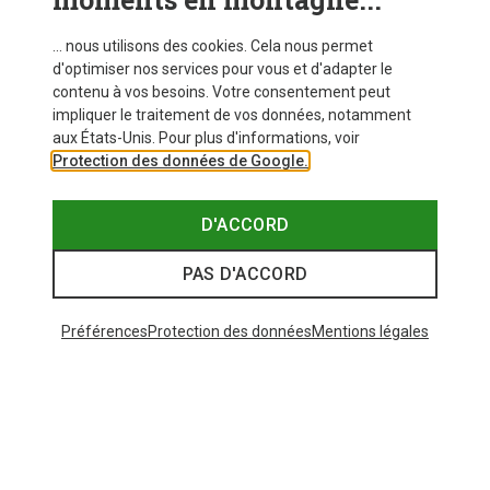
VOIR PLUS D'ARTICLES
... nous utilisons des cookies. Cela nous permet
d'optimiser nos services pour vous et d'adapter le
contenu à vos besoins. Votre consentement peut
Similaires à ceux vus récemment
impliquer le traitement de vos données, notamment
aux États-Unis. Pour plus d'informations, voir
Protection des données de Google.
D'ACCORD
PAS D'ACCORD
Préférences
Protection des données
Mentions légales