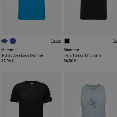
Tailles
Ta
S
M
L
XL
L
XL
Mammut
Mammut
T-shirt Core Logo homme
T-shirt Selun Fl homme
37,96 €
56,50 €