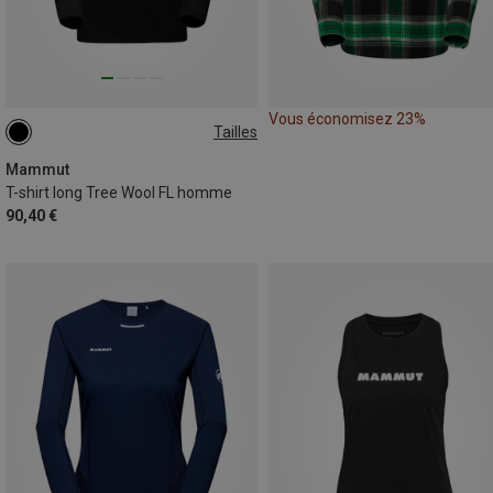
Vous économisez 23%
Tailles
S
XL
XXL
Mammut
T-shirt long Tree Wool FL homme
90,40 €