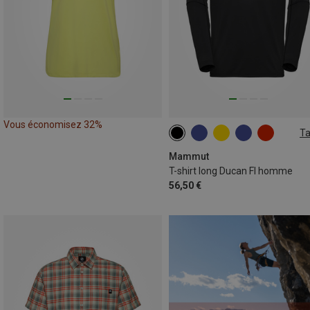
Vous économisez 32%
Ta
S
XL
XXL
Mammut
T-shirt long Ducan Fl homme
56,50 €