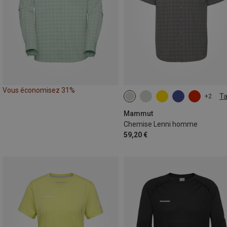
Vous économisez 31%
Ta
+2
S
M
L
XL
Mammut
Chemise Lenni homme
59,20 €