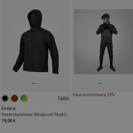
Vous économisez 29%
Tailles
S
L
XL
XXL
Endura
Veste Hummvee Windproof Shell homme
79,00 €