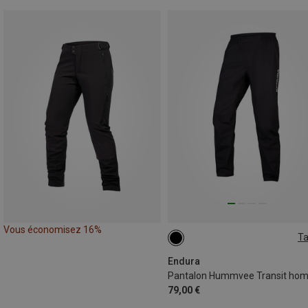
Vous économisez 16%
Ta
S
M
L
XL
Endura
Pantalon Hummvee Transit ho
79,00 €