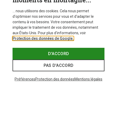
VOIR PLUS D'ARTICLES
... nous utilisons des cookies. Cela nous permet
d'optimiser nos services pour vous et d'adapter le
contenu à vos besoins. Votre consentement peut
Similaires à ceux vus récemment
impliquer le traitement de vos données, notamment
aux États-Unis. Pour plus d'informations, voir
Protection des données de Google.
D'ACCORD
PAS D'ACCORD
Préférences
Protection des données
Mentions légales