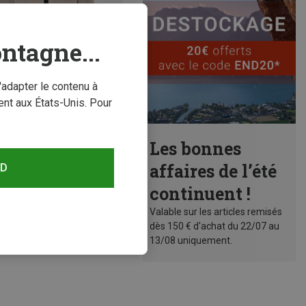
ntagne...
'adapter le contenu à
nt aux États-Unis. Pour
conomisez 38%
Les bonnes
affaires de l’été
RD
continuent !
Valable sur les articles remisés
dès 150 € d'achat du 22/07 au
13/08 uniquement.