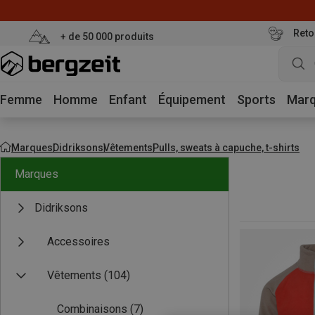
Reto
+ de 50 000 produits
Femme
Homme
Enfant
Équipement
Sports
Mar
Marques
Didriksons
Vêtements
Pulls, sweats à capuche, t-shirts
Marques
Didriksons
Accessoires
Vêtements
(104)
Combinaisons
(7)