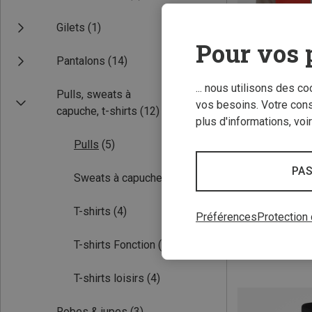
Gilets
(1)
Pour vos 
Pantalons
(14)
... nous utilisons des c
Pulls, sweats à
vos besoins. Votre con
capuche, t-shirts
(12)
plus d'informations, voi
Vous économise
Pulls
(5)
PAS
Sweats à capuche
(3)
T-shirts
(4)
Préférences
Protection
T-shirts Fonction
(4)
T-shirts loisirs
(4)
Robes & jupes
(3)