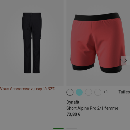
Vous économisez jusqu'à 32%
Tailles
+3
XS
S
M
L
XL
Dynafit
Short Alpine Pro 2/1 femme
73,80 €