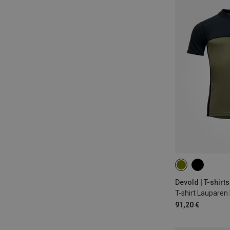
S
M
XL
Devold | T-shirts
91,20 €