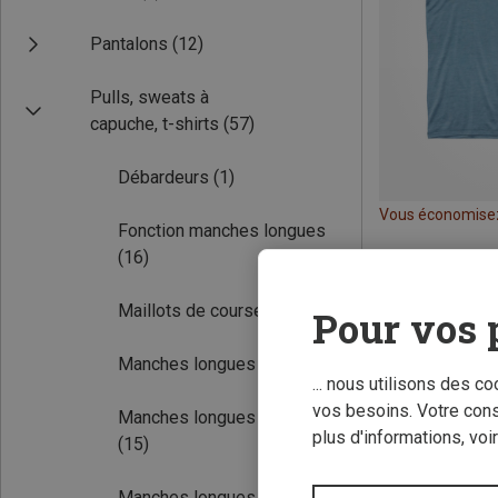
Pantalons
(12)
Pulls, sweats à
capuche, t-shirts
(57)
Débardeurs
(1)
Vous économise
Fonction manches longues
(16)
Maillots de course
(8)
Pour vos 
Manches longues
(16)
... nous utilisons des c
vos besoins. Votre con
Manches longues Mérinos
plus d'informations, voi
(15)
Manches longues loisirs
(7)