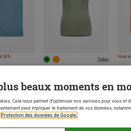
z 26%
Vous é
Tailles
XS
L
Devold | T-shirts
T-shirt Lauparen Merino 190 Base femme
plus beaux moments en mo
55,15 €
ookies. Cela nous permet d'optimiser nos services pour vous et d
sentement peut impliquer le traitement de vos données, notamme
r
Protection des données de Google.