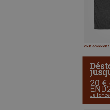
Vous économise
Dést
jusqu
20 € 
END2
Je fonce