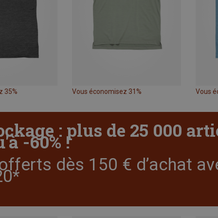
z 35%
Vous économisez 31%
Vous é
ockage : plus de 25 000 art
'à -60% !
offerts dès 150 € d’achat av
0*