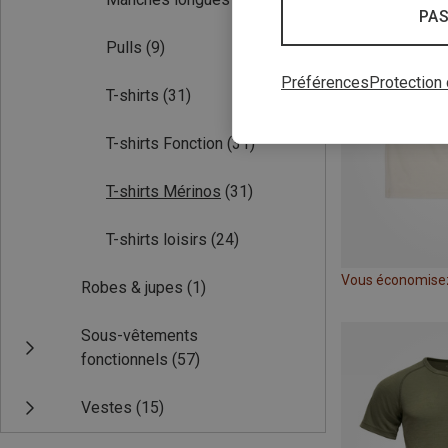
PAS
Pulls
(9)
Préférences
Protection
T-shirts
(31)
T-shirts Fonction
(31)
T-shirts Mérinos
(31)
T-shirts loisirs
(24)
Vous économise
Robes & jupes
(1)
Sous-vêtements
fonctionnels
(57)
Vestes
(15)