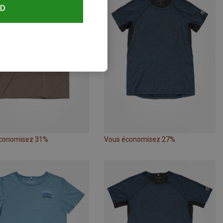
RD
conomisez 31%
Vous économisez 27%