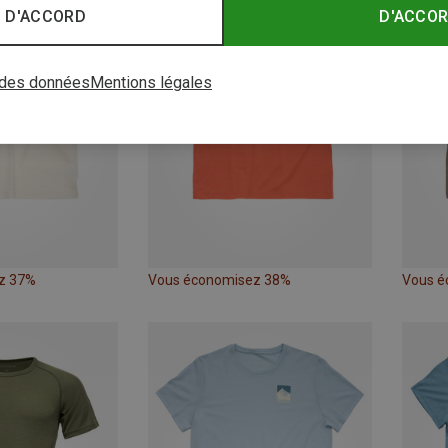
 D'ACCORD
D'ACCO
 des données
Mentions légales
z 37%
Vous économisez 38%
Vous é