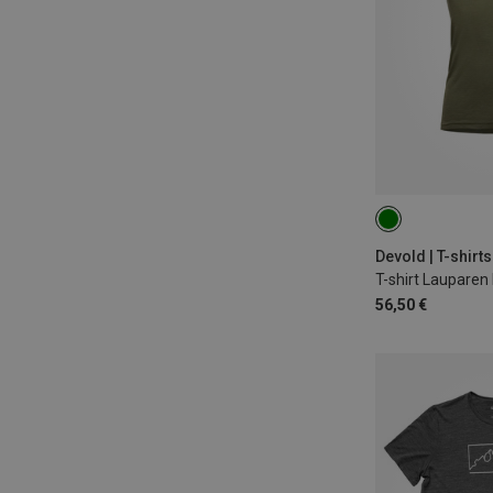
S
M
L
Devold | T-shirts
56,50 €