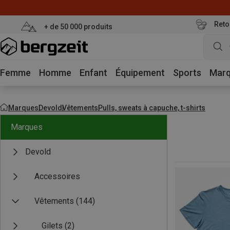
Reto
+ de 50 000 produits
Femme
Homme
Enfant
Équipement
Sports
Mar
Marques
Devold
Vêtements
Pulls, sweats à capuche, t-shirts
Marques
Devold
Accessoires
Vêtements
(144)
Gilets
(2)