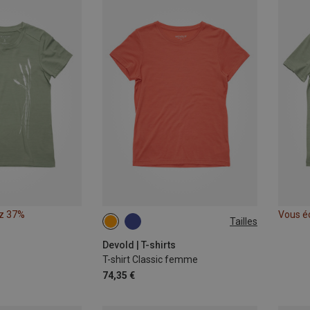
z 37%
Vous é
Tailles
XS
L
Devold | T-shirts
T-shirt Classic femme
74,35 €