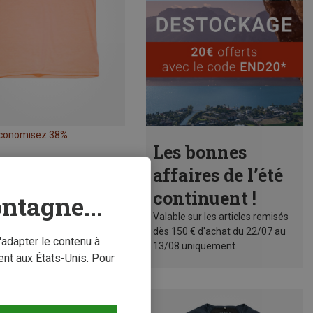
conomisez 38%
Les bonnes
affaires de l’été
continuent !
ntagne...
Valable sur les articles remisés
dès 150 € d'achat du 22/07 au
'adapter le contenu à
13/08 uniquement.
nt aux États-Unis. Pour