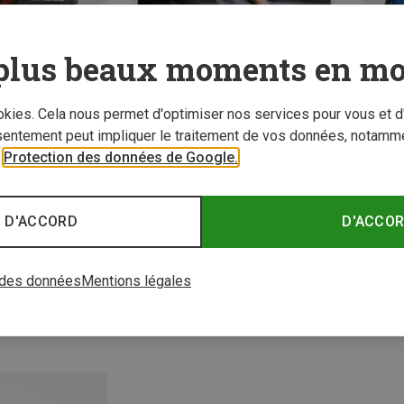
plus beaux moments en mo
ookies. Cela nous permet d'optimiser nos services pour vous et d
sentement peut impliquer le traitement de vos données, notamme
r
Protection des données de Google.
Vous économisez jusqu'à 15%
Vous é
Tailles
tures de voyage
 D'ACCORD
D'ACCO
oyage Merino
 des données
Mentions légales