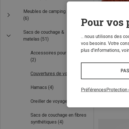
Meubles de camping
Pour vos 
(6)
Sacs de couchage &
... nous utilisons des c
matelas
(51)
vos besoins. Votre con
plus d'informations, voi
Accessoires pour hamacs
(2)
ONE SIZE
Cocoon | Couver
PAS
Couvertures de voyage
(4)
Couverture de v
83,65 €
Hamacs
(4)
Préférences
Protection
Oreiller de voyage
(16)
Sacs de couchage en fibres
synthétiques
(4)