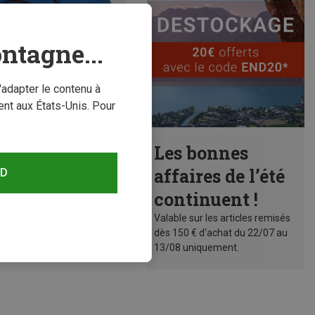
ntagne...
'adapter le contenu à
nt aux États-Unis. Pour
conomisez 23%
Les bonnes
affaires de l’été
RD
continuent !
Valable sur les articles remisés
dès 150 € d'achat du 22/07 au
13/08 uniquement.