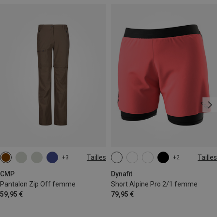
Tailles
Tailles
+3
+2
L
XXL
XS
S
M
L
XL
CMP
Dynafit
Pantalon Zip Off femme
Short Alpine Pro 2/1 femme
59,95 €
79,95 €