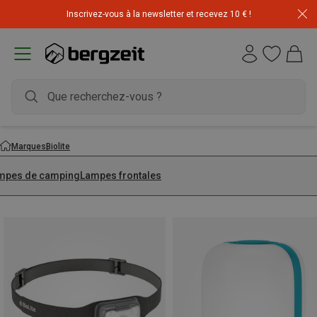
Inscrivez-vous à la newsletter et recevez 10 € !
Déstockage : 20 € offerts avec le code END20
Marques
Biolite
mpes de camping
Lampes frontales