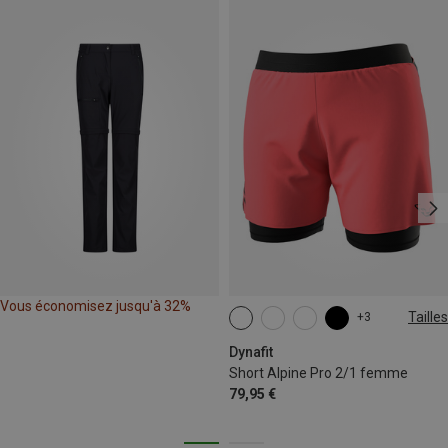
Vous économisez jusqu'à 32%
Tailles
+3
XS
S
M
L
XL
Dynafit
Short Alpine Pro 2/1 femme
79,95 €