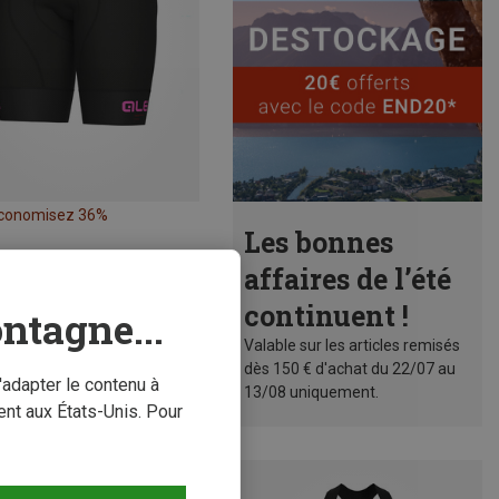
conomisez 36%
Les bonnes
affaires de l’été
continuent !
ntagne...
Valable sur les articles remisés
dès 150 € d'achat du 22/07 au
'adapter le contenu à
13/08 uniquement.
nt aux États-Unis. Pour