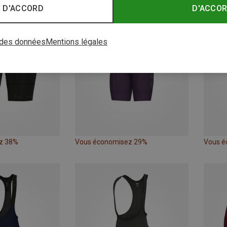
 D'ACCORD
D'ACCO
 des données
Mentions légales
z 38%
Vous économisez 29%
Vous é