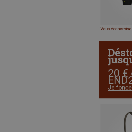
Vous économise
Dést
jusqu
20 € 
END2
Je fonce