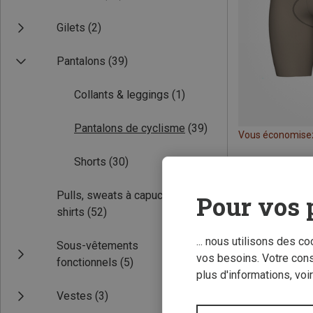
Gilets
(2)
Pantalons
(39)
Collants & leggings
(1)
Pantalons de cyclisme
(39)
Vous économise
Shorts
(30)
Pulls, sweats à capuche, t-
Pour vos 
shirts
(52)
... nous utilisons des c
Sous-vêtements
vos besoins. Votre con
fonctionnels
(5)
plus d'informations, voi
Vestes
(3)