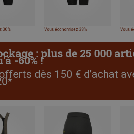
z 30%
Vous économisez 38%
Vous é
ockage : plus de 25 000 art
'à -60% !
offerts dès 150 € d’achat av
0*