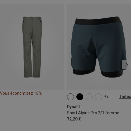
Vous économisez 18%
Tailles
+3
XS
S
M
L
XL
Dynafit
Short Alpine Pro 2/1 femme
72,20 €