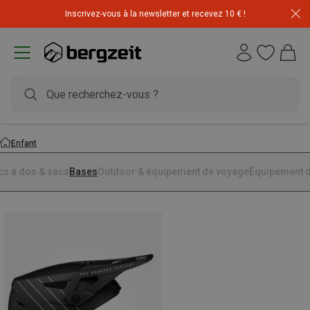
Inscrivez-vous à la newsletter et recevez 10 € !
Enfant
cs à dos & sacs
Bases
Outdoor & équipement de voyage
Équipement d