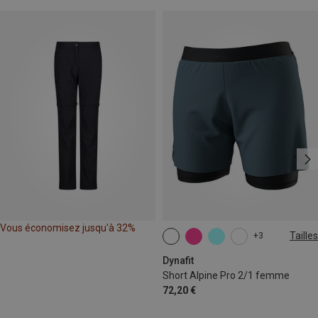
Vous économisez jusqu'à 32%
Tailles
+3
XS
S
M
L
XL
Dynafit
Short Alpine Pro 2/1 femme
72,20 €