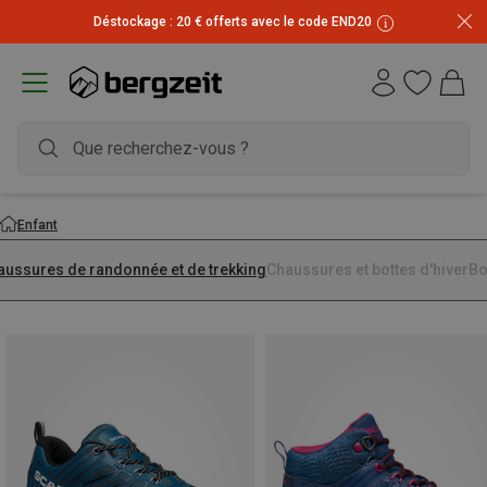
Déstockage : 20 € offerts avec le code END20
Enfant
aussures de randonnée et de trekking
Chaussures et bottes d'hiver
Bo