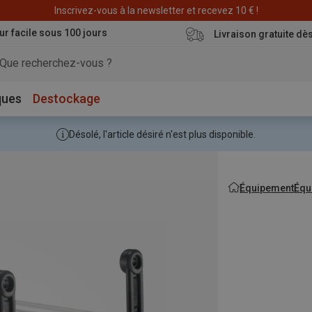
Inscrivez-vous à la newsletter et recevez 10 € !
ur facile sous 100 jours
Livraison gratuite dè
ques
Destockage
Désolé, l'article désiré n'est plus disponible.
Équipement
Équ