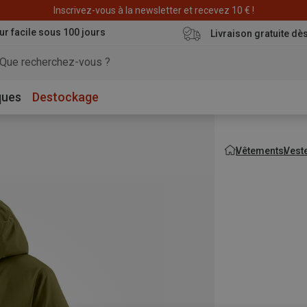
Déstockage : 20 € offerts avec le code END20
ur facile sous 100 jours
Livraison gratuite dè
ques
Destockage
Vêtements
Vest