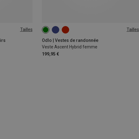
Tailles
Tailles
S
L
XL
irs
Odlo | Vestes de randonnée
Veste Ascent Hybrid femme
199,95 €