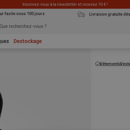
Déstockage : 20 € offerts avec le code END20
Inscrivez-vous à la newsletter et recevez 10 € !
ur facile sous 100 jours
Livraison gratuite dè
ques
Destockage
Vêtements
Vest