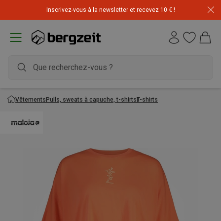
Inscrivez-vous à la newsletter et recevez 10 € !
Vêtements
Pulls, sweats à capuche, t-shirts
T-shirts