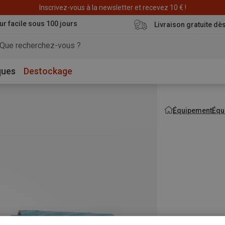
Déstockage : 20 € offerts avec le code END20
Inscrivez-vous à la newsletter et recevez 10 € !
ur facile sous 100 jours
Livraison gratuite dè
ques
Destockage
Équipement
Équ