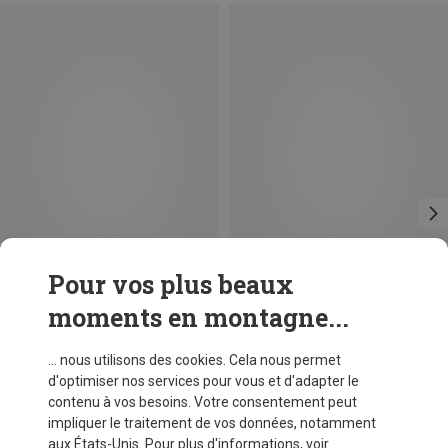
Pour vos plus beaux
moments en montagne...
Vous économisez 17%
Tailles
S
M
L
XL
XXL
Super.Natural
... nous utilisons des cookies. Cela nous permet
Pull Alpine Brush Crewneck homme
d'optimiser nos services pour vous et d'adapter le
123,45 €
contenu à vos besoins. Votre consentement peut
impliquer le traitement de vos données, notamment
aux États-Unis. Pour plus d'informations, voir