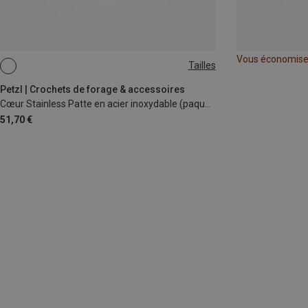
Vous économis
Tailles
10MM
12MM
Petzl | Crochets de forage & accessoires
Cœur Stainless Patte en acier inoxydable (paquet de 20)
51,70 €