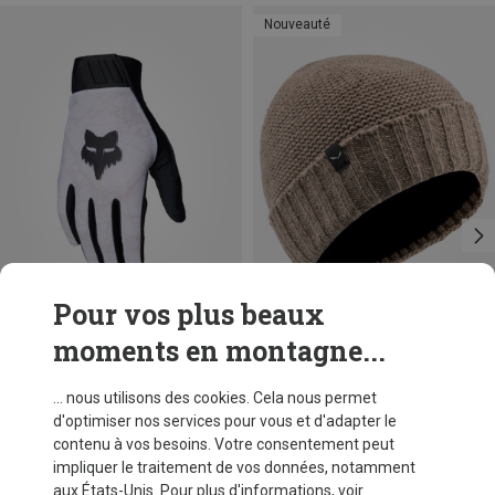
Nouveauté
Pour vos plus beaux
moments en montagne...
Tailles
Tailles
S
M
L
XL
ONE SIZE
Fox
Salewa
... nous utilisons des cookies. Cela nous permet
Gants Flexair Diffuse SE
Bonnet Sarner 3 Wo
d'optimiser nos services pour vous et d'adapter le
40,91 €
51,70 €
contenu à vos besoins. Votre consentement peut
impliquer le traitement de vos données, notamment
aux États-Unis. Pour plus d'informations, voir