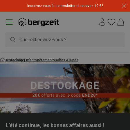
Inscrivez-vous à la newsletter et recevez 10 € !
Déstockage : 20 € offerts avec le code END20
Destockage
Enfants
Vêtements
Robes & jupes
L’été continue, les bonnes affaires aussi !