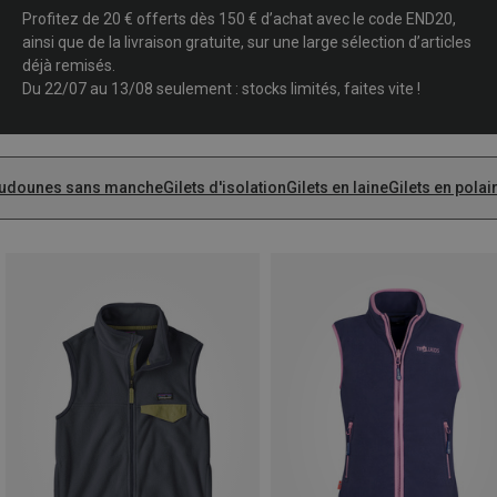
Profitez de 20 € offerts dès 150 € d’achat avec le code END20,
ainsi que de la livraison gratuite, sur une large sélection d’articles
déjà remisés.
Du 22/07 au 13/08 seulement : stocks limités, faites vite !
udounes sans manche
Gilets d'isolation
Gilets en laine
Gilets en polai