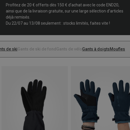
Profitez de 20 € offerts dès 150 € d’achat avec le code END20,
ainsi que de la livraison gratuite, sur une large sélection d’articles
déjà remisés.
Du 22/07 au 13/08 seulement : stocks limités, faites vite !
ts de ski
Gants de ski de fond
Gants de vélo
Gants à doigts
Moufles