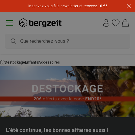
Inscrivez-vous à la newsletter et recevez 10 € !
Déstockage : 20 € offerts avec le code END20
Destockage
Enfants
Accessoires
L’été continue, les bonnes affaires aussi !