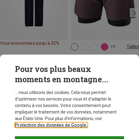
Vous économisez jusqu'à 32%
Tailles
+3
XS
S
M
L
XL
Dynafit
Short Alpine Pro 2/1 femme
Pour vos plus beaux
79,95 €
moments en montagne...
... nous utilisons des cookies. Cela nous permet
d'optimiser nos services pour vous et d'adapter le
contenu à vos besoins. Votre consentement peut
impliquer le traitement de vos données, notamment
aux États-Unis. Pour plus d'informations, voir
Protection des données de Google.