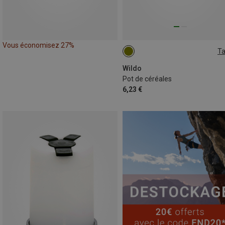
Vous économisez 27%
Ta
ONE SIZE
Wildo
Pot de céréales
6,23 €