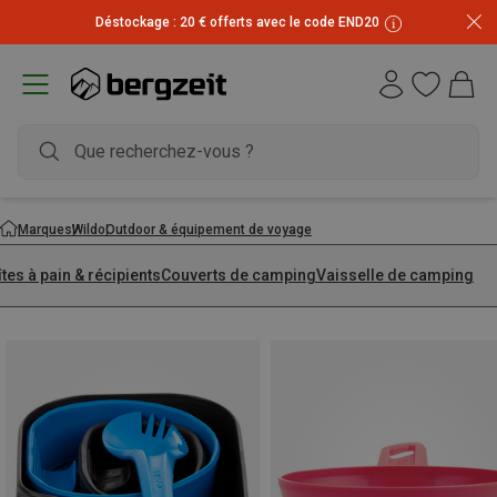
Déstockage : 20 € offerts avec le code END20
Marques
Wildo
Outdoor & équipement de voyage
tes à pain & récipients
Couverts de camping
Vaisselle de camping