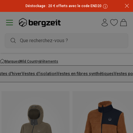
Déstockage : 20 € offerts avec le code END20
Marques
Wild Country
Vêtements
tes d'hiver
Vestes d'isolation
Vestes en fibres synthétiques
Vestes po